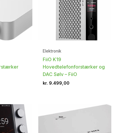
Elektronik
FiiO K19
rstærker
Hovedtelefonforstærker og
DAC Sølv – FiiO
kr.
9.499,00