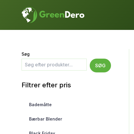
Gå
til
indholdet
Søg
SØG
Filtrer efter pris
Bademåtte
Bærbar Blender
Black Friday