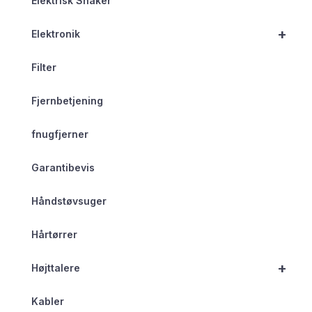
Elektrisk Shaker
+
Elektronik
Filter
Fjernbetjening
fnugfjerner
Garantibevis
Håndstøvsuger
Hårtørrer
+
Højttalere
Kabler