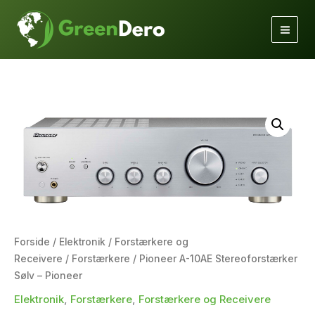
Gå
til
indholdet
Forside
/
Elektronik
/
Forstærkere og
Receivere
/
Forstærkere
/ Pioneer A-10AE Stereoforstærker
Sølv – Pioneer
Elektronik
,
Forstærkere
,
Forstærkere og Receivere