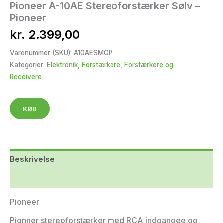
Pioneer A-10AE Stereoforstærker Sølv –
Pioneer
kr.
2.399,00
Varenummer (SKU):
A10AESMGP
Kategorier:
Elektronik
,
Forstærkere
,
Forstærkere og
Receivere
KØB
Beskrivelse
Yderligere information
Pioneer
Pionner stereoforstærker med RCA indgangee og