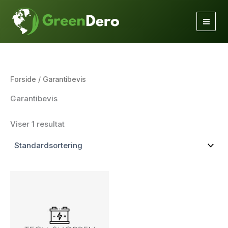
Gå
til
indholdet
Forside
/ Garantibevis
Garantibevis
Viser 1 resultat