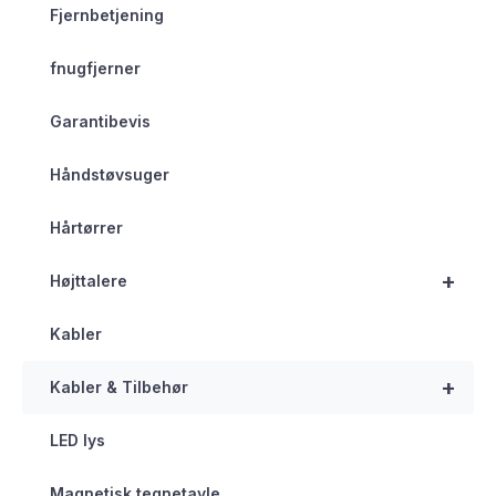
Fjernbetjening
fnugfjerner
Garantibevis
Håndstøvsuger
Hårtørrer
+
Højttalere
Kabler
+
Kabler & Tilbehør
LED lys
Magnetisk tegnetavle