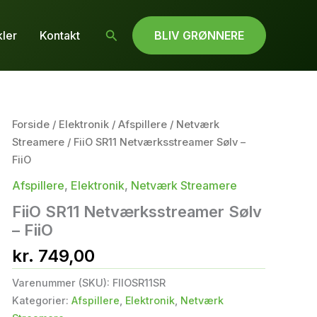
Søg
kler
Kontakt
BLIV GRØNNERE
Forside
/
Elektronik
/
Afspillere
/
Netværk
Streamere
/ FiiO SR11 Netværksstreamer Sølv –
FiiO
Afspillere
,
Elektronik
,
Netværk Streamere
FiiO SR11 Netværksstreamer Sølv
– FiiO
kr.
749,00
Varenummer (SKU):
FIIOSR11SR
Kategorier:
Afspillere
,
Elektronik
,
Netværk