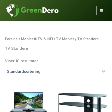
Gå
til
indholdet
Forside
/
Møbler til TV & HiFi
/
TV Møbler
/ TV Standere
TV Standere
Viser 10 resultater