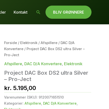
Søg
kler
Kontakt
BLIV GRØNNERE
Forside
/
Elektronik
/
Afspillere
/
DAC D/A
Konvertere
/ Project DAC Box DS2 ultra Silver –
Pro-Ject
Afspillere
,
DAC D/A Konvertere
,
Elektronik
Project DAC Box DS2 ultra Silver
– Pro-Ject
kr.
5.195,00
Varenummer (SKU):
9120071651510
Kategorier:
Afspillere
,
DAC D/A Konvertere
,