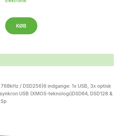
Elektronik
KØB
M 768kHz / DSD256)6 indgange: 1x USB, 3x optisk
Hz asynkron USB (XMOS-teknologi)DSD64, DSD128 &
 Sp