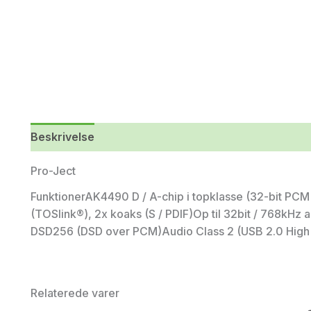
Beskrivelse
Yderligere information
Pro-Ject
FunktionerAK4490 D / A-chip i topklasse (32-bit PC
(TOSlink®), 2x koaks (S / PDIF)Op til 32bit / 768k
DSD256 (DSD over PCM)Audio Class 2 (USB 2.0 High
Relaterede varer