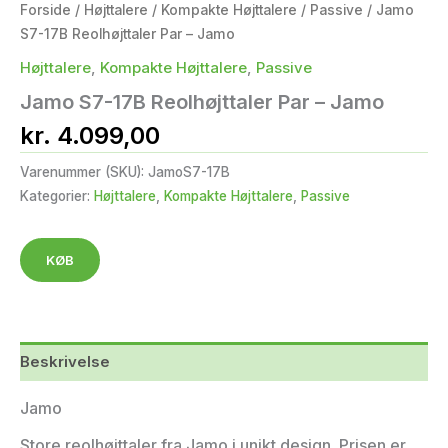
Forside
/
Højttalere
/
Kompakte Højttalere
/
Passive
/ Jamo
S7-17B Reolhøjttaler Par – Jamo
Højttalere
,
Kompakte Højttalere
,
Passive
Jamo S7-17B Reolhøjttaler Par – Jamo
kr.
4.099,00
Varenummer (SKU):
JamoS7-17B
Kategorier:
Højttalere
,
Kompakte Højttalere
,
Passive
KØB
Beskrivelse
Jamo
Store reolhøjttaler fra Jamo i unikt design. Prisen er