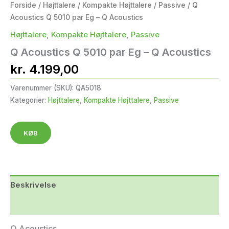
Forside
/
Højttalere
/
Kompakte Højttalere
/
Passive
/ Q
Acoustics Q 5010 par Eg – Q Acoustics
Højttalere
,
Kompakte Højttalere
,
Passive
Q Acoustics Q 5010 par Eg – Q Acoustics
kr.
4.199,00
Varenummer (SKU):
QA5018
Kategorier:
Højttalere
,
Kompakte Højttalere
,
Passive
KØB
Beskrivelse
Yderligere information
Q Acoustics