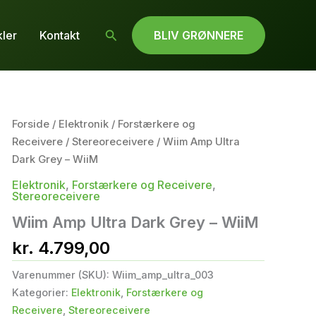
Søg
kler
Kontakt
BLIV GRØNNERE
Forside
/
Elektronik
/
Forstærkere og
Receivere
/
Stereoreceivere
/ Wiim Amp Ultra
Dark Grey – WiiM
Elektronik
,
Forstærkere og Receivere
,
Stereoreceivere
Wiim Amp Ultra Dark Grey – WiiM
kr.
4.799,00
Varenummer (SKU):
Wiim_amp_ultra_003
Kategorier:
Elektronik
,
Forstærkere og
Receivere
,
Stereoreceivere