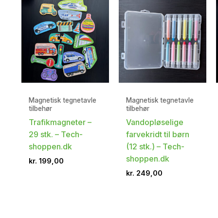
Magnetisk tegnetavle
Magnetisk tegnetavle
tilbehør
tilbehør
Trafikmagneter –
Vandopløselige
29 stk. – Tech-
farvekridt til børn
shoppen.dk
(12 stk.) – Tech-
shoppen.dk
kr.
199,00
kr.
249,00