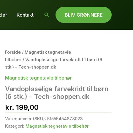
Søg
kler
Kontakt
BLIV GRØNNERE
Forside
/
Magnetisk tegnetavle
tilbehør
/ Vandopløselige farvekridt til børn (6
stk.) – Tech-shoppen.dk
Magnetisk tegnetavle tilbehør
Vandopløselige farvekridt til børn
(6 stk.) – Tech-shoppen.dk
kr.
199,00
Varenummer (SKU):
51555454878023
Kategori:
Magnetisk tegnetavle tilbehør