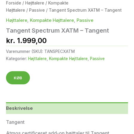
Forside
/
Højttalere
/
Kompakte
Højttalere
/
Passive
/ Tangent Spectrum XATM – Tangent
Højttalere
,
Kompakte Højttalere
,
Passive
Tangent Spectrum XATM – Tangent
kr.
1.999,00
Varenummer (SKU):
TANSPECXATM
Kategorier:
Højttalere
,
Kompakte Højttalere
,
Passive
KØB
Beskrivelse
Tangent
Atmos certificeret add-on højttaler til Tangent