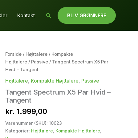
Søg
kler
Kontakt
BLIV GRØNNERE
Forside
/
Højttalere
/
Kompakte
Højttalere
/
Passive
/ Tangent Spectrum X5 Par
Hvid – Tangent
Højttalere
,
Kompakte Højttalere
,
Passive
Tangent Spectrum X5 Par Hvid –
Tangent
kr.
1.999,00
Varenummer (SKU):
10623
Kategorier:
Højttalere
,
Kompakte Højttalere
,