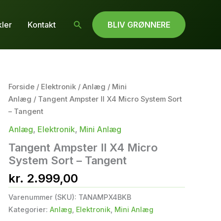
Søg
kler
Kontakt
BLIV GRØNNERE
Forside
/
Elektronik
/
Anlæg
/
Mini
Anlæg
/ Tangent Ampster II X4 Micro System Sort
– Tangent
Anlæg
,
Elektronik
,
Mini Anlæg
Tangent Ampster II X4 Micro
System Sort – Tangent
kr.
2.999,00
Varenummer (SKU):
TANAMPX4BKB
Kategorier:
Anlæg
,
Elektronik
,
Mini Anlæg