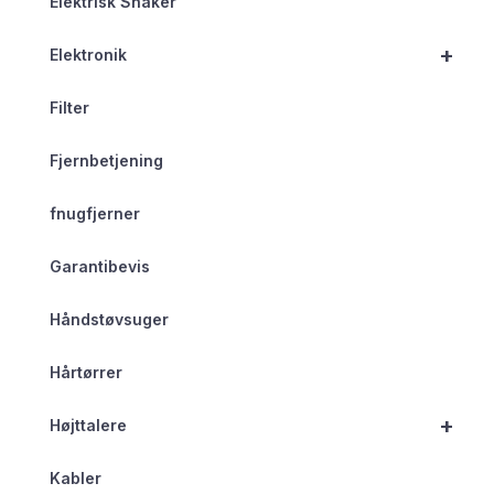
Elektrisk Shaker
+
Elektronik
Filter
Fjernbetjening
fnugfjerner
Garantibevis
Håndstøvsuger
Hårtørrer
+
Højttalere
Kabler