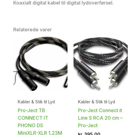
Koaxialt digital kabel til digital lydoverførsel.
Relaterede varer
Kabler & Stik til Lyd
Kabler & Stik til Lyd
Pro-Ject TB
Pro-Ject Connect it
CONNECT IT
Line S RCA 20 cm –
PHONO DS
Pro-Ject
MiniXLR-XLR 1,23M
kr.
395,00