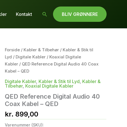
Søg
kler
Kontakt
BLIV GRØNNERE
Forside
/
Kabler & Tilbehør
/
Kabler & Stik til
Lyd
/
Digitale Kabler
/
Koaxial Digitale
Kabler
/ QED Reference Digital Audio 40 Coax
Kabel – QED
Digitale Kabler
,
Kabler & Stik til Lyd
,
Kabler &
Tilbehør
,
Koaxial Digitale Kabler
QED Reference Digital Audio 40
Coax Kabel – QED
kr.
899,00
Varenummer (SKU):