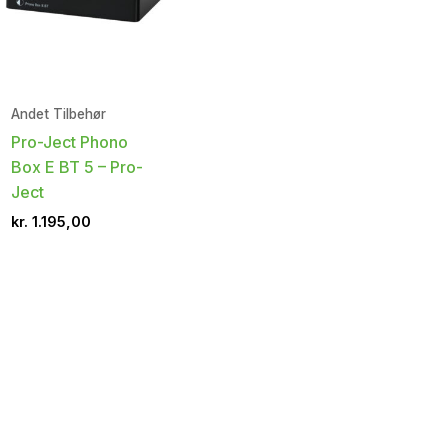
Andet Tilbehør
Pro-Ject Phono
Box E BT 5 – Pro-
Ject
kr.
1.195,00