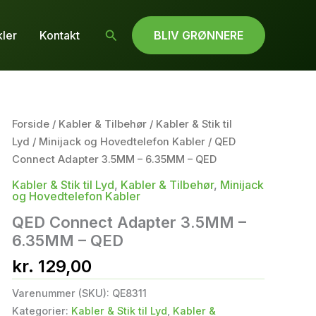
Søg
kler
Kontakt
BLIV GRØNNERE
Forside
/
Kabler & Tilbehør
/
Kabler & Stik til
Lyd
/
Minijack og Hovedtelefon Kabler
/ QED
Connect Adapter 3.5MM – 6.35MM – QED
Kabler & Stik til Lyd
,
Kabler & Tilbehør
,
Minijack
og Hovedtelefon Kabler
QED Connect Adapter 3.5MM –
6.35MM – QED
kr.
129,00
Varenummer (SKU):
QE8311
Kategorier:
Kabler & Stik til Lyd
,
Kabler &