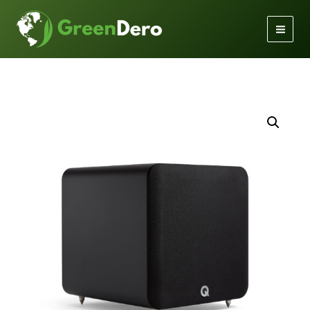
Gå
til
indholdet