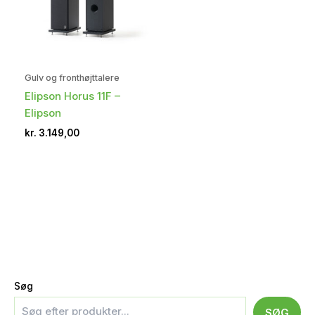
Gulv og fronthøjttalere
Elipson Horus 11F –
Elipson
kr.
3.149,00
Søg
SØG