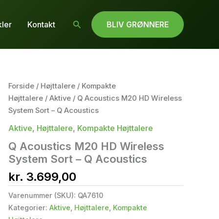
Søg
kler
Kontakt
BLIV GRØNNERE
Forside
/
Højttalere
/
Kompakte
Højttalere
/
Aktive
/ Q Acoustics M20 HD Wireless
System Sort – Q Acoustics
Aktive
,
Højttalere
,
Kompakte Højttalere
Q Acoustics M20 HD Wireless
System Sort – Q Acoustics
kr.
3.699,00
Varenummer (SKU):
QA7610
Kategorier:
Aktive
,
Højttalere
,
Kompakte