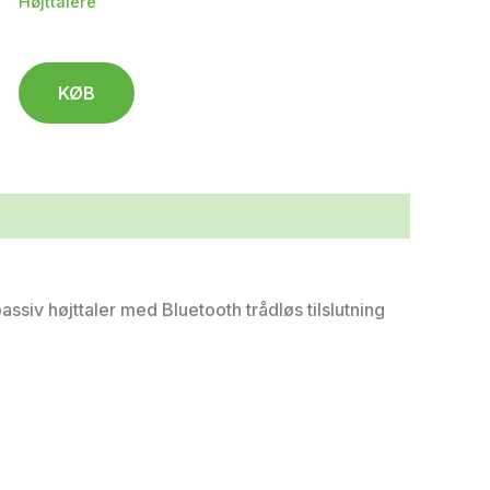
Højttalere
KØB
ssiv højttaler med Bluetooth trådløs tilslutning