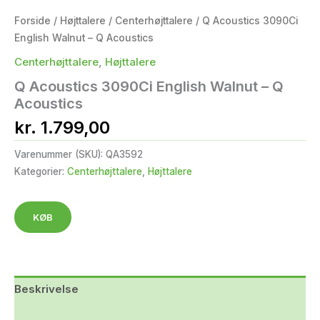
Forside
/
Højttalere
/
Centerhøjttalere
/ Q Acoustics 3090Ci
English Walnut – Q Acoustics
Centerhøjttalere
,
Højttalere
Q Acoustics 3090Ci English Walnut – Q
Acoustics
kr.
1.799,00
Varenummer (SKU):
QA3592
Kategorier:
Centerhøjttalere
,
Højttalere
KØB
Beskrivelse
Yderligere information