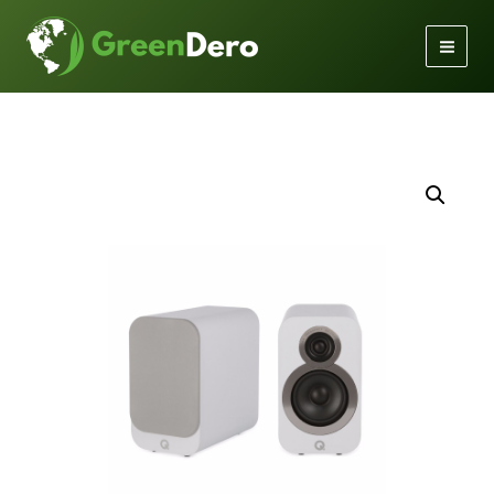
Gå
til
indholdet