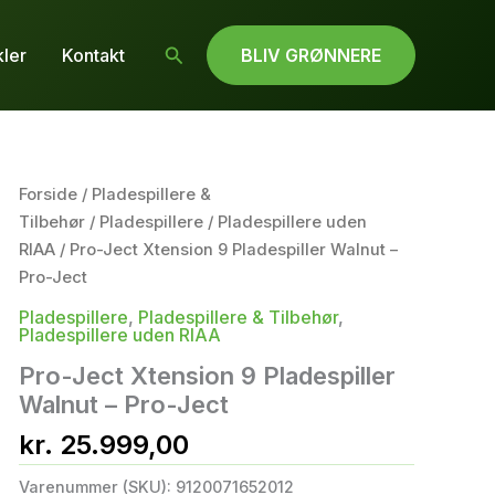
Søg
kler
Kontakt
BLIV GRØNNERE
Forside
/
Pladespillere &
Tilbehør
/
Pladespillere
/
Pladespillere uden
RIAA
/ Pro-Ject Xtension 9 Pladespiller Walnut –
Pro-Ject
Pladespillere
,
Pladespillere & Tilbehør
,
Pladespillere uden RIAA
Pro-Ject Xtension 9 Pladespiller
Walnut – Pro-Ject
kr.
25.999,00
Varenummer (SKU):
9120071652012