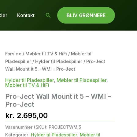
Søg
kler
Kontakt
BLIV GRØNNERE
Forside
/
Møbler til TV & HiFi
/
Møbler til
Pladespiller
/
Hylder til Pladespiller
/ Pro-Ject
Wall Mount it 5 – WMI – Pro-Ject
Hylder til Pladespiller
,
Møbler til Pladespiller
,
Møbler til TV & HiFi
Pro-Ject Wall Mount it 5 – WMI –
Pro-Ject
kr.
2.695,00
Varenummer (SKU):
PROJECTWMI5
Kategorier:
Hylder til Pladespiller
,
Møbler til