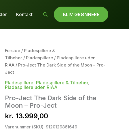
Søg
kler
Kontakt
BLIV GRØNNERE
Forside
/
Pladespillere &
Tilbehør
/
Pladespillere
/
Pladespillere uden
RIAA
/ Pro-Ject The Dark Side of the Moon – Pro-
Ject
Pladespillere
,
Pladespillere & Tilbehør
,
Pladespillere uden RIAA
Pro-Ject The Dark Side of the
Moon – Pro-Ject
kr.
13.999,00
Varenummer (SKU):
9120129861649