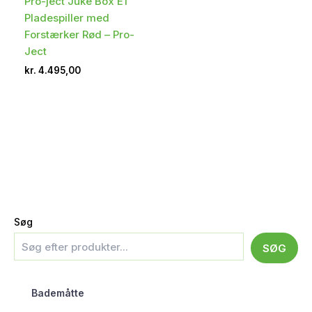
Pro-ject Juke Box E1
Pladespiller med
Forstærker Rød – Pro-
Ject
kr.
4.495,00
Søg
SØG
Bademåtte