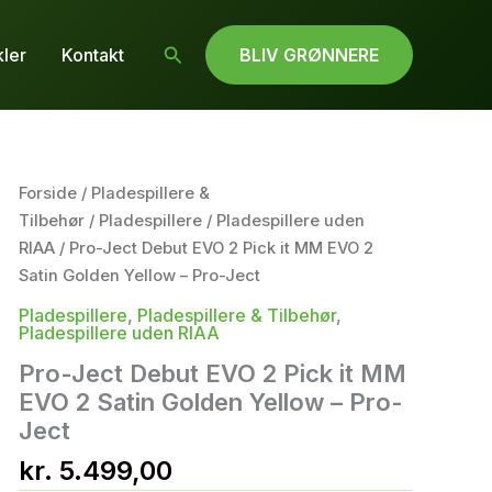
Søg
kler
Kontakt
BLIV GRØNNERE
Forside
/
Pladespillere &
Tilbehør
/
Pladespillere
/
Pladespillere uden
RIAA
/ Pro-Ject Debut EVO 2 Pick it MM EVO 2
Satin Golden Yellow – Pro-Ject
Pladespillere
,
Pladespillere & Tilbehør
,
Pladespillere uden RIAA
Pro-Ject Debut EVO 2 Pick it MM
EVO 2 Satin Golden Yellow – Pro-
Ject
kr.
5.499,00