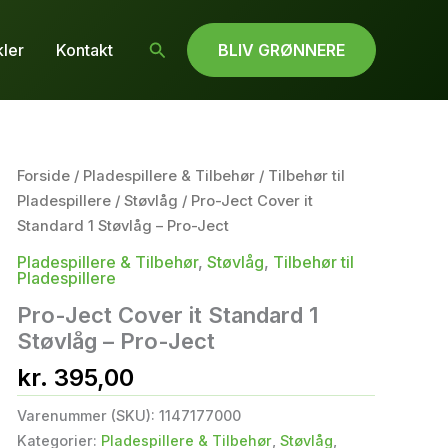
Søg
kler
Kontakt
BLIV GRØNNERE
Forside
/
Pladespillere & Tilbehør
/
Tilbehør til
Pladespillere
/
Støvlåg
/ Pro-Ject Cover it
Standard 1 Støvlåg – Pro-Ject
Pladespillere & Tilbehør
,
Støvlåg
,
Tilbehør til
Pladespillere
Pro-Ject Cover it Standard 1
Støvlåg – Pro-Ject
kr.
395,00
Varenummer (SKU):
1147177000
Kategorier:
Pladespillere & Tilbehør
,
Støvlåg
,