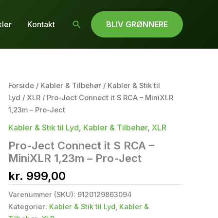
Søg
kler
Kontakt
BLIV GRØNNERE
Forside
/
Kabler & Tilbehør
/
Kabler & Stik til
Lyd
/
XLR
/ Pro-Ject Connect it S RCA – MiniXLR
1,23m – Pro-Ject
Kabler & Stik til Lyd
,
Kabler & Tilbehør
,
XLR
Pro-Ject Connect it S RCA –
MiniXLR 1,23m – Pro-Ject
kr.
999,00
Varenummer (SKU):
9120129863094
Kategorier:
Kabler & Stik til Lyd
,
Kabler &