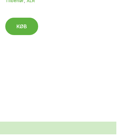
Tilbehør
,
XLR
KØB