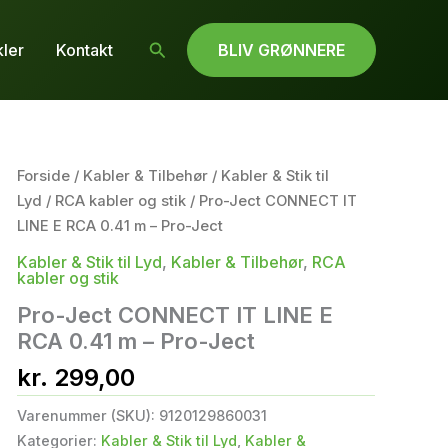
Søg
kler
Kontakt
BLIV GRØNNERE
Forside
/
Kabler & Tilbehør
/
Kabler & Stik til
Lyd
/
RCA kabler og stik
/ Pro-Ject CONNECT IT
LINE E RCA 0.41 m – Pro-Ject
Kabler & Stik til Lyd
,
Kabler & Tilbehør
,
RCA
kabler og stik
Pro-Ject CONNECT IT LINE E
RCA 0.41 m – Pro-Ject
kr.
299,00
Varenummer (SKU):
9120129860031
Kategorier:
Kabler & Stik til Lyd
,
Kabler &