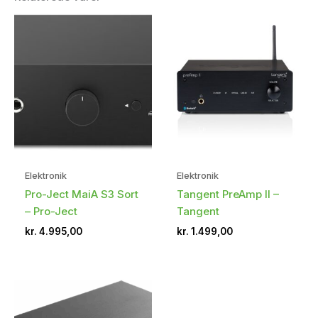
Elektronik
Elektronik
Pro-Ject MaiA S3 Sort
Tangent PreAmp II –
– Pro-Ject
Tangent
kr.
4.995,00
kr.
1.499,00