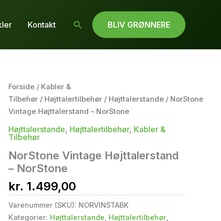
Søg
kler
Kontakt
BLIV GRØNNERE
Forside
/
Kabler &
Tilbehør
/
Højttalertilbehør
/
Højttalerstande
/ NorStone
Vintage Højttalerstand – NorStone
Højttalerstande
,
Højttalertilbehør
,
Kabler &
Tilbehør
NorStone Vintage Højttalerstand
– NorStone
kr.
1.499,00
Varenummer (SKU):
NORVINSTABK
Kategorier:
Højttalerstande
,
Højttalertilbehør
,