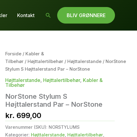
Søg
kler
Kontakt
BLIV GRØNNERE
Forside
/
Kabler &
Tilbehør
/
Højttalertilbehør
/
Højttalerstande
/ NorStone
Stylum S Højttalerstand Par – NorStone
Højttalerstande
,
Højttalertilbehør
,
Kabler &
Tilbehør
NorStone Stylum S
Højttalerstand Par – NorStone
kr.
699,00
Varenummer (SKU):
NORSTYLUMS
Kategorier:
Højttalerstande
,
Højttalertilbehør
,