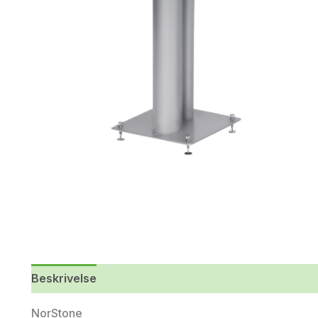
Beskrivelse
Yderligere information
NorStone