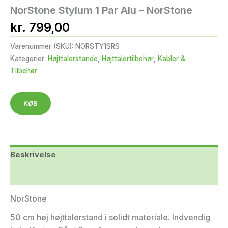
NorStone Stylum 1 Par Alu – NorStone
kr.
799,00
Varenummer (SKU):
NORSTY1SRS
Kategorier:
Højttalerstande
,
Højttalertilbehør
,
Kabler &
Tilbehør
KØB
Beskrivelse
Yderligere information
NorStone
50 cm høj højttalerstand i solidt materiale. Indvendig