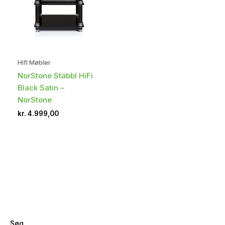
HifI Møbler
NorStone Stäbbl HiFi
Black Satin –
NorStone
kr.
4.999,00
Søg