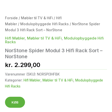
Forside
/
Møbler til TV & HiFi
/
HifI
Møbler
/
Modulopbyggede Hifi Racks
/ NorStone Spider
Modul 3 Hifi Rack Sort – NorStone
HifI Møbler
,
Møbler til TV & HiFi
,
Modulopbyggede Hifi
Racks
NorStone Spider Modul 3 Hifi Rack Sort –
NorStone
kr.
2.299,00
Varenummer (SKU):
NORSPI3HFBK
Kategorier:
HifI Møbler
,
Møbler til TV & HiFi
,
Modulopbyggede
Hifi Racks
KØB