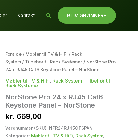
Søg
kler
Kontakt
BLIV GRØNNERE
Forside
/
Møbler til TV & HiFi
/
Rack
System
/
Tilbehør til Rack Systemer
/ NorStone Pro
24 x RJ45 Cat6 Keystone Panel – NorStone
Møbler til TV & HiFi
,
Rack System
,
Tilbehør til
Rack Systemer
NorStone Pro 24 x RJ45 Cat6
Keystone Panel – NorStone
kr.
669,00
Varenummer (SKU):
NPR24RJ45CT6PAN
Kategorier:
Møbler til TV & HiFi
,
Rack System
,