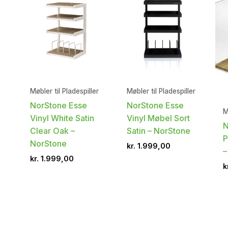
Møbler til Pladespiller
Møbler til Pladespiller
NorStone Esse
NorStone Esse
M
Vinyl White Satin
Vinyl Møbel Sort
N
Clear Oak –
Satin – NorStone
P
NorStone
kr.
1.999,00
–
kr.
1.999,00
k