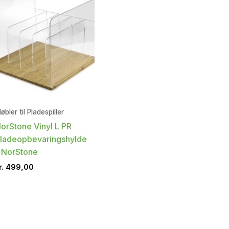
øbler til Pladespiller
orStone Vinyl L PR
ladeopbevaringshylde
 NorStone
r.
499,00