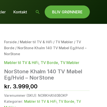
Søg
kler
Kontakt
BLIV GRØNNERE
Forside
/
Møbler til TV & HiFi
/
TV Møbler
/
TV
Borde
/ NorStone Khalm 140 TV Møbel Eg/Hvid –
NorStone
Møbler til TV & HiFi
,
TV Borde
,
TV Møbler
NorStone Khalm 140 TV Møbel
Eg/Hvid – NorStone
kr.
3.999,00
Varenummer (SKU):
NORKHA140BOKP
Kategorier:
Møbler til TV & HiFi
,
TV Borde
,
TV