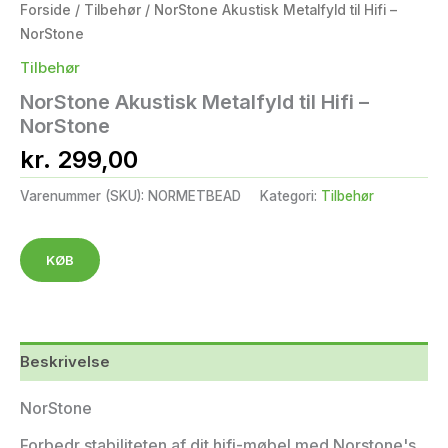
Forside
/
Tilbehør
/ NorStone Akustisk Metalfyld til Hifi –
NorStone
Tilbehør
NorStone Akustisk Metalfyld til Hifi –
NorStone
kr.
299,00
Varenummer (SKU):
NORMETBEAD
Kategori:
Tilbehør
KØB
Beskrivelse
NorStone
Forbedr stabiliteten af dit hifi-møbel med Norstone's