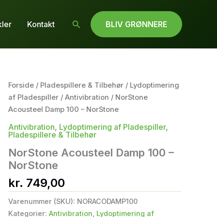
Søg
kler
Kontakt
BLIV GRØNNERE
Forside
/
Pladespillere & Tilbehør
/
Lydoptimering
af Pladespiller
/
Antivibration
/ NorStone
Acousteel Damp 100 – NorStone
Antivibration
,
Lydoptimering af Pladespiller
,
Pladespillere & Tilbehør
NorStone Acousteel Damp 100 –
NorStone
kr.
749,00
Varenummer (SKU):
NORACODAMP100
Kategorier:
Antivibration
,
Lydoptimering af