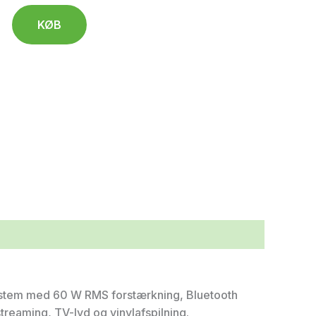
KØB
system med 60 W RMS forstærkning, Bluetooth
treaming, TV-lyd og vinylafspilning.