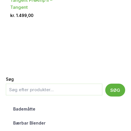
Tangent PreAmp II –
Tangent
kr.
1.499,00
Søg
SØG
Bademåtte
Bærbar Blender