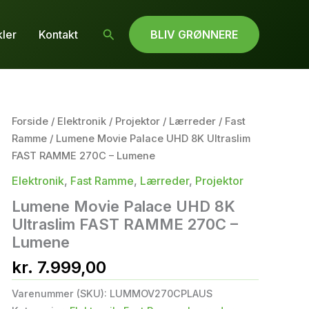
Søg
kler
Kontakt
BLIV GRØNNERE
Forside
/
Elektronik
/
Projektor
/
Lærreder
/
Fast
Ramme
/ Lumene Movie Palace UHD 8K Ultraslim
FAST RAMME 270C – Lumene
Elektronik
,
Fast Ramme
,
Lærreder
,
Projektor
Lumene Movie Palace UHD 8K
Ultraslim FAST RAMME 270C –
Lumene
kr.
7.999,00
Varenummer (SKU):
LUMMOV270CPLAUS