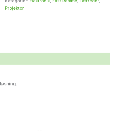
Kategorier:
Elektronik
,
Fast Ramme
,
Lærreder
,
Projektor
pløsning.