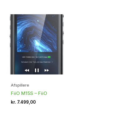
Afspillere
FiiO M15S – FiiO
kr.
7.499,00