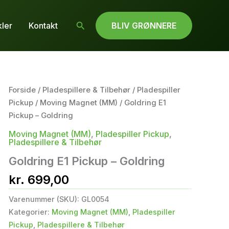
Søg
kler
Kontakt
BLIV GRØNNERE
Forside
/
Pladespillere & Tilbehør
/
Pladespiller
Pickup
/
Moving Magnet (MM)
/ Goldring E1
Pickup – Goldring
Moving Magnet (MM)
,
Pladespiller Pickup
,
Pladespillere & Tilbehør
Goldring E1 Pickup – Goldring
kr.
699,00
Varenummer (SKU):
GL0054
Kategorier:
Moving Magnet (MM)
,
Pladespiller
Pickup
,
Pladespillere & Tilbehør