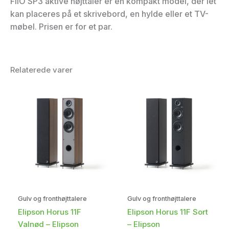
FiiO SP3 aktive højttaler er en kompakt model, der let
kan placeres på et skrivebord, en hylde eller et TV-
møbel. Prisen er for et par.
Relaterede varer
Gulv og fronthøjttalere
Gulv og fronthøjttalere
Elipson Horus 11F
Elipson Horus 11F Sort
Valnød – Elipson
– Elipson