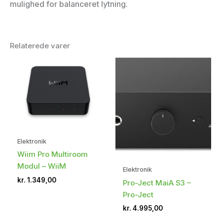
mulighed for balanceret lytning.
Relaterede varer
Elektronik
Wiim Pro Multiroom
Modul – WiiM
Elektronik
kr.
1.349,00
Pro-Ject MaiA S3 –
Pro-Ject
kr.
4.995,00