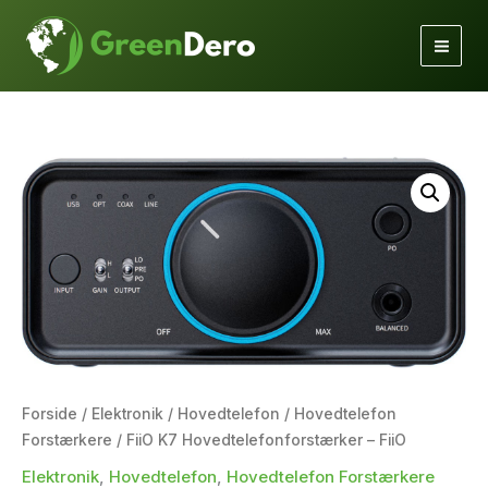
Gå
til
indholdet
Forside
/
Elektronik
/
Hovedtelefon
/
Hovedtelefon
Forstærkere
/ FiiO K7 Hovedtelefonforstærker – FiiO
Elektronik
,
Hovedtelefon
,
Hovedtelefon Forstærkere