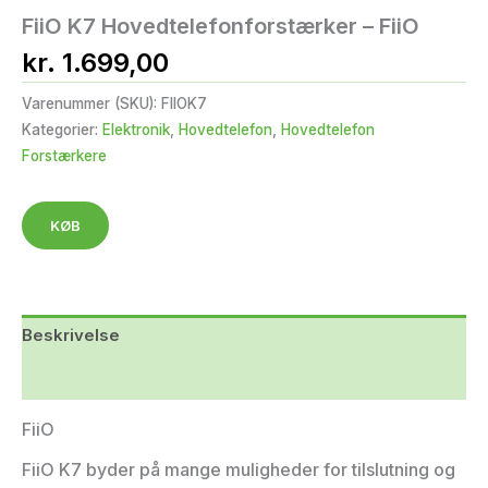
FiiO K7 Hovedtelefonforstærker – FiiO
kr.
1.699,00
Varenummer (SKU):
FIIOK7
Kategorier:
Elektronik
,
Hovedtelefon
,
Hovedtelefon
Forstærkere
KØB
Beskrivelse
Yderligere information
FiiO
FiiO K7 byder på mange muligheder for tilslutning og