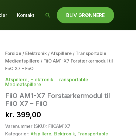
Søg
kler
Kontakt
BLIV GRØNNERE
Forside
/
Elektronik
/
Afspillere
/
Transportable
Medieafspillere
/ FiiO AM1-X7 Forstærkermodul til
FiiO X7 – FiiO
Afspillere
,
Elektronik
,
Transportable
Medieafspillere
FiiO AM1-X7 Forstærkermodul til
FiiO X7 – FiiO
kr.
399,00
Varenummer (SKU):
FIIOAM1X7
Kategorier:
Afspillere
,
Elektronik
,
Transportable