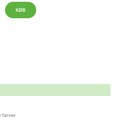
KØB
 farver.