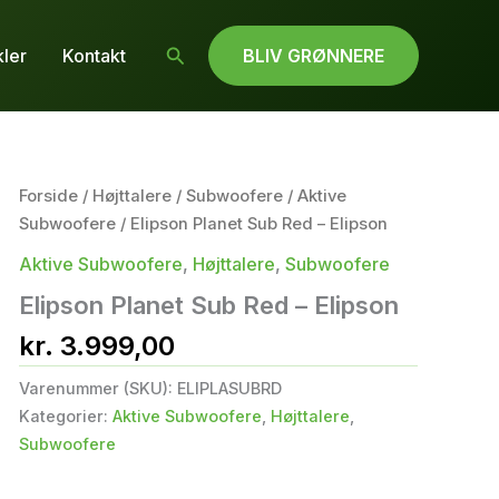
Søg
kler
Kontakt
BLIV GRØNNERE
Forside
/
Højttalere
/
Subwoofere
/
Aktive
Subwoofere
/ Elipson Planet Sub Red – Elipson
Aktive Subwoofere
,
Højttalere
,
Subwoofere
Elipson Planet Sub Red – Elipson
kr.
3.999,00
Varenummer (SKU):
ELIPLASUBRD
Kategorier:
Aktive Subwoofere
,
Højttalere
,
Subwoofere