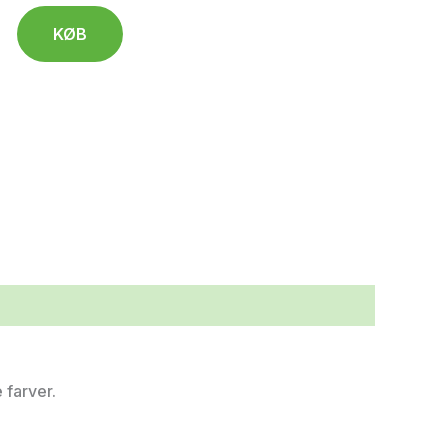
KØB
 farver.