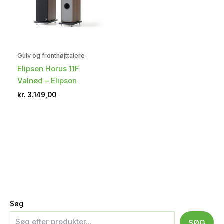
Gulv og fronthøjttalere
Elipson Horus 11F
Valnød – Elipson
kr.
3.149,00
Søg
SØG